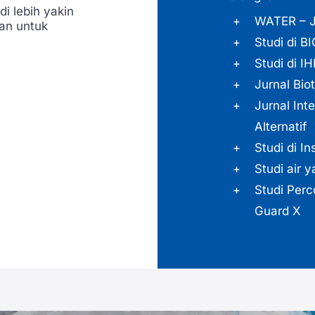
i lebih yakin
WATER – Ju
an untuk
Studi di BI
Studi di I
Jurnal Bio
Jurnal Int
Alternatif
Studi di In
Studi air y
Studi Per
Guard X