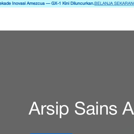
Inovasi Amezcua — GX-1 Kini Diluncurkan.
BELANJA SEKARANG
Tentang
Produk
Kesaksian
Sains
Arsip Sains