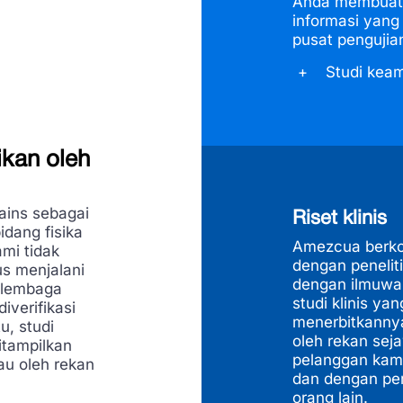
Anda membuat 
informasi yang 
pusat pengujian
Studi kea
ikan oleh
ins sebagai
Riset klinis
idang fisika
Amezcua berko
mi tidak
dengan penelit
us menjalani
dengan ilmuwan
n lembaga
studi klinis y
iverifikasi
menerbitkannya 
u, studi
oleh rekan sej
itampilkan
pelanggan kam
jau oleh rekan
dan dengan pe
orang lain.