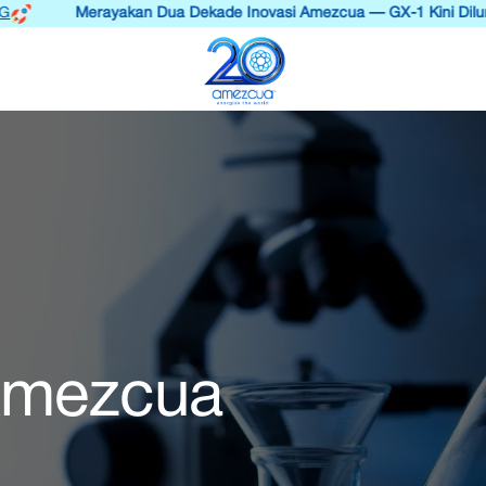
Merayakan Dua Dekade Inovasi Amezcua — GX-1 Kini Diluncur
 Amezcua