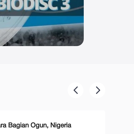
gara Bagian Ogun, Nigeria
Studi