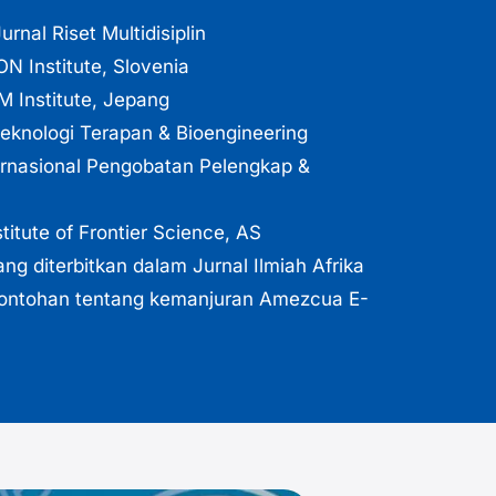
rnal Riset Multidisiplin
ON Institute, Slovenia
HM Institute, Jepang
teknologi Terapan & Bioengineering
ernasional Pengobatan Pelengkap &
stitute of Frontier Science, AS
ang diterbitkan dalam Jurnal Ilmiah Afrika
contohan tentang kemanjuran Amezcua E-