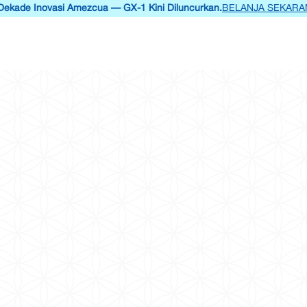
de Inovasi Amezcua — GX-1 Kini Diluncurkan.
BELANJA SEKARANG
Tentang
Produk
Kesaksian
Sains