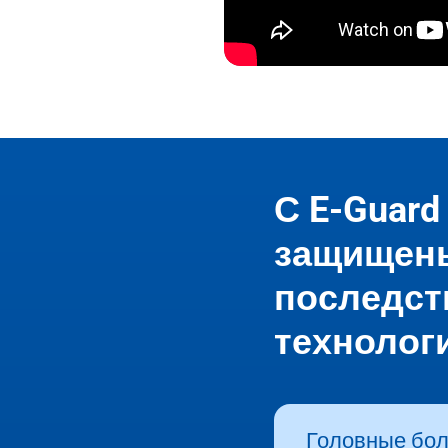
С E-Guard
защищены
последст
технологи
Головные боли