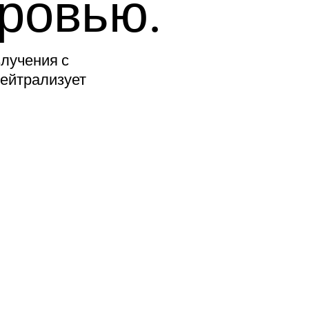
оровью.
злучения с
нейтрализует