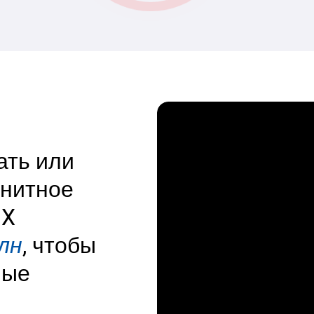
ать или
гнитное
 X
лн
, чтобы
ные