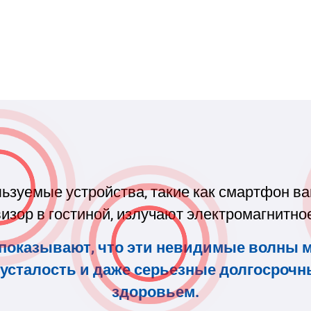
ьзуемые устройства, такие как смартфон ва
изор в гостиной, излучают электромагнитно
показывают, что эти невидимые волны 
 усталость и даже серьезные долгосроч
здоровьем.