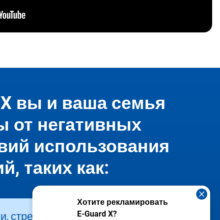
 X вы и ваша семья
 от негативных
вий использования
й, таких как:

Хотите рекламировать
E-Guard X?
, стресс и