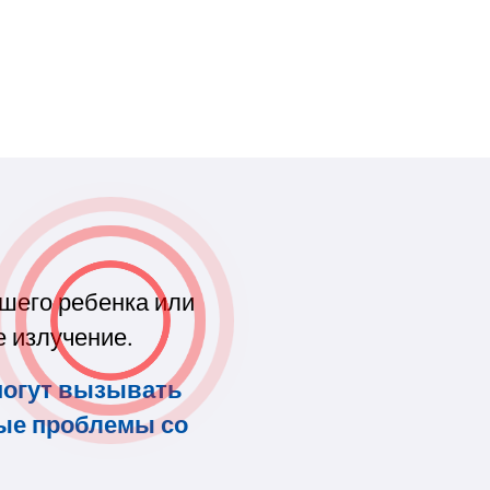
шего ребенка или
е излучение.
могут вызывать
ные проблемы со