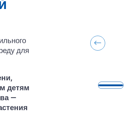
й
ильного
реду для
ени,
им детям
ва —
астения