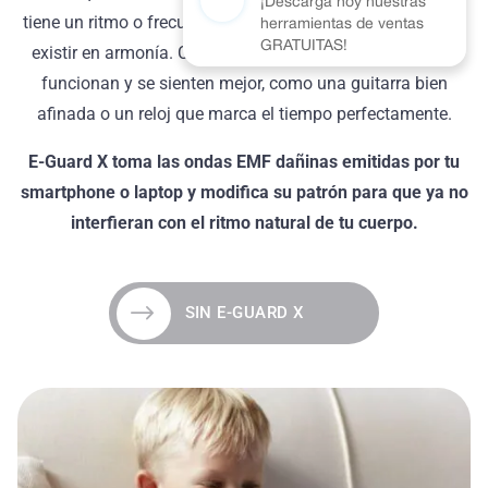
¡Descarga hoy nuestras
tiene un ritmo o frecuencia natural especial que le permite
herramientas de ventas
GRATUITAS!
existir en armonía. Cuando las cosas están en armonía,
funcionan y se sienten mejor, como una guitarra bien
afinada o un reloj que marca el tiempo perfectamente.
E-Guard X toma las ondas EMF dañinas emitidas por tu
smartphone o laptop y modifica su patrón para que ya no
interfieran con el ritmo natural de tu cuerpo.
SIN E-GUARD X