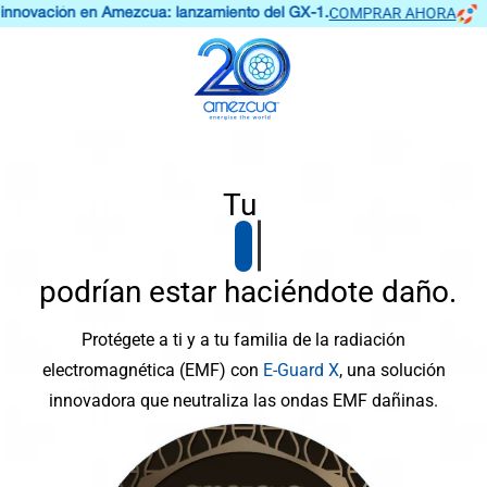
COMPRAR AHORA
n Amezcua: lanzamiento del GX-1.
Celebra
ES
Tu
podrían estar haciéndote daño.
Protégete a ti y a tu familia de la radiación
electromagnética (EMF) con
E-Guard X
, una solución
innovadora que neutraliza las ondas EMF dañinas.